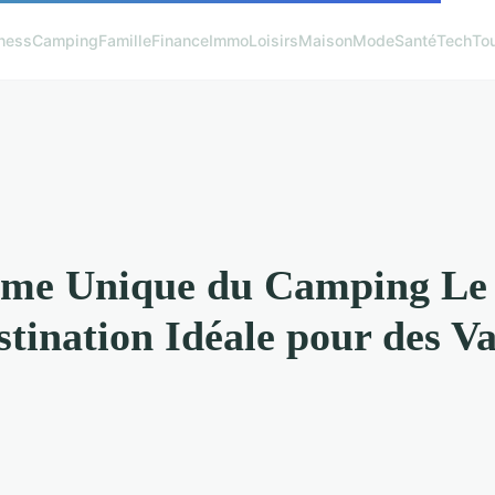
ness
Camping
Famille
Finance
Immo
Loisirs
Maison
Mode
Santé
Tech
To
rme Unique du Camping Le
stination Idéale pour des V