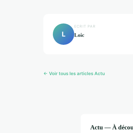
ECRIT PAR
L
Loic
← Voir tous les articles Actu
Actu — À décou