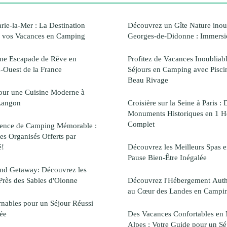
ie-la-Mer : La Destination
Découvrez un Gîte Nature inoub
ur vos Vacances en Camping
Georges-de-Didonne : Immersi
Une Escapade de Rêve en
Profitez de Vacances Inoubliabl
-Ouest de la France
Séjours en Camping avec Pisci
Beau Rivage
our une Cuisine Moderne à
Langon
Croisière sur la Seine à Paris :
Monuments Historiques en 1 H
Complet
rience de Camping Mémorable :
es Organisés Offerts par
é!
Découvrez les Meilleurs Spas
Pause Bien-Être Inégalée
d Getaway: Découvrez les
Près des Sables d'Olonne
Découvrez l'Hébergement Auth
au Cœur des Landes en Campi
nables pour un Séjour Réussi
ée
Des Vacances Confortables en
Alpes : Votre Guide pour un Sé