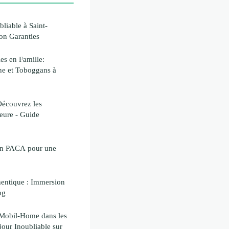
liable à Saint-
on Garanties
es en Famille:
ne et Toboggans à
 Découvrez les
eure - Guide
 en PACA pour une
entique : Immersion
ng
 Mobil-Home dans les
jour Inoubliable sur