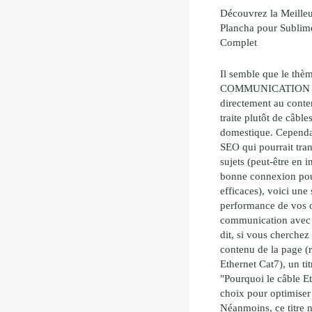
Découvrez la Meille
Plancha pour Sublime
Complet
Il semble que le th
COMMUNICATION ne
directement au conte
traite plutôt de câble
domestique. Cependan
SEO qui pourrait tra
sujets (peut-être en i
bonne connexion po
efficaces), voici une
performance de vos o
communication avec 
dit, si vous cherchez 
contenu de la page (
Ethernet Cat7), un ti
"Pourquoi le câble Et
choix pour optimiser
Néanmoins, ce titre n