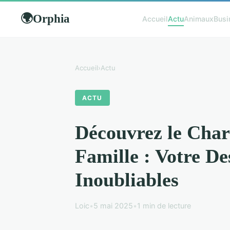
Orphia
🌍
Accueil
Actu
Animaux
Busi
Accueil
›
Actu
ACTU
Découvrez le Cha
Famille : Votre De
Inoubliables
Loic
•
5 mai 2025
•
1 min de lecture