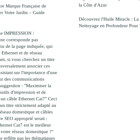
la Côte d'Azur
ure Marque Française de
r Votre Jardin – Guide
Découvrez l'Huile Miracle : La
Nettoyage en Profondeur Pour 
ème IMPRESSION /
 corresponde pas
nu de la page indiquée, qui
s Ethernet et de réseau
t, si vous cherchez un titre
nsversalement associer ces
nsistant sur l'importance d'une
ur des communications
 suggestion : "Maximiser la
utils d'impression et de
un câble Ethernet Cat7" Ceci
un titre strictement adapté au
réseau domestique et câbles
tre SEO approprié serait :
hernet Cat7 est le meilleur
 votre réseau domestique ?"
e reflète pas les thématiques