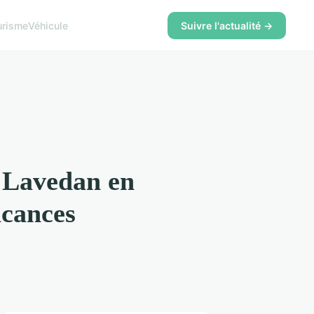
urisme
Véhicule
Suivre l'actualité →
 Lavedan en
acances