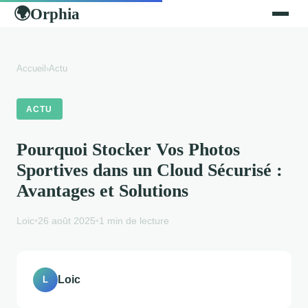
Orphia
🌍
Accueil
›
Actu
ACTU
Pourquoi Stocker Vos Photos
Sportives dans un Cloud Sécurisé :
Avantages et Solutions
Loic
•
26 août 2025
•
1 min de lecture
Loic
L